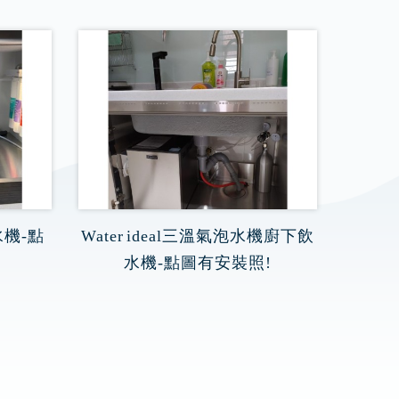
水機-點
Water ideal三溫氣泡水機廚下飲
水機-點圖有安裝照!