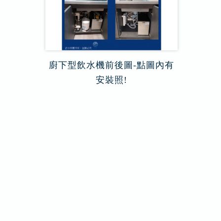
廚下型飲水機前後圖-點圖內有
安裝照!