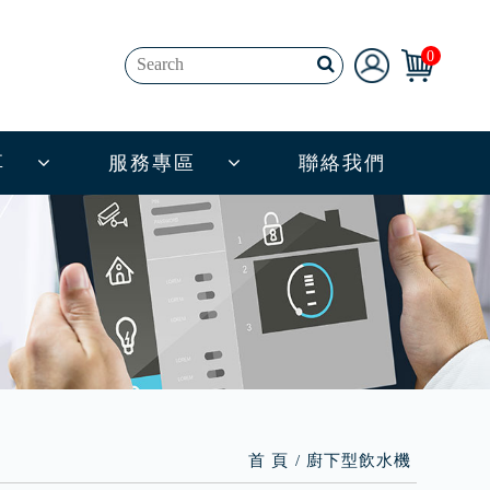
0
享
服務專區
聯絡我們
首 頁
廚下型飲水機