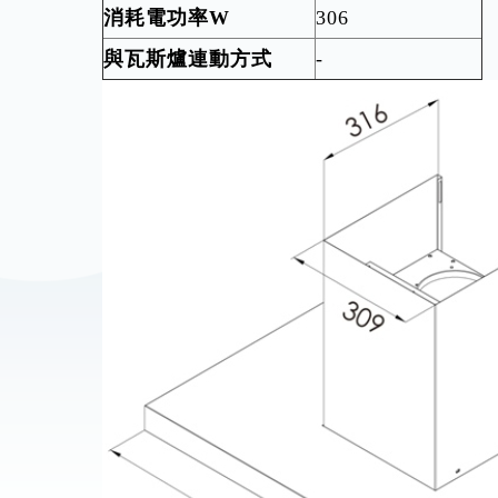
產品規格:
外觀尺寸 mm W×H×D
898×503-933×520
材質
SUS#430
使用電源
110V/60Hz
消耗電功率W
306
與瓦斯爐連動方式
-