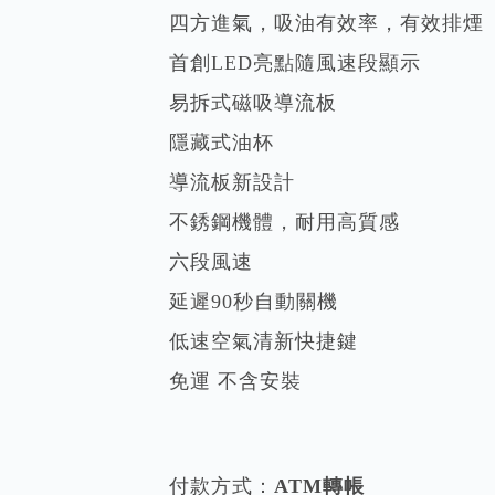
首 頁
廚房家電．熱水器
nai林內-倒T式4D直吸導流設計排油煙機RH-
倒T式4D直吸導流設計排油煙機
四方進氣，吸油有效率，有效排煙
首創LED亮點隨風速段顯示
易拆式磁吸導流板
隱藏式油杯
導流板新設計
不銹鋼機體，耐用高質感
六段風速