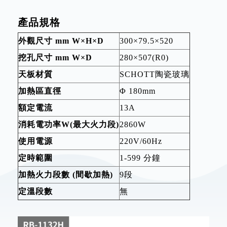
產品規格
外觀尺寸 mm W×H×D
300×79.5×520
挖孔尺寸 mm W×D
280×507(R0)
天板材質
SCHOTT陶瓷玻璃
加熱區直徑
Φ 180mm
額定電流
13A
消耗電功率W(最大火力段)
2860W
使用電源
220V/60Hz
定時範圍
1-599 分鐘
加熱火力段數 (間歇加熱)
9段
定溫段數
無