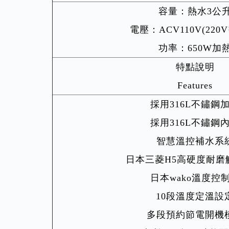
容量：熱水3公
電壓：ACV110V(220
功率：650W加
特點說明
Features
採用316L不鏽鋼
採用316L不鏽鋼
智慧溫控補水系
日本三菱H5高硬度耐磨
日本wako溫度控
10段溫度定溫設
多段預約節電開機