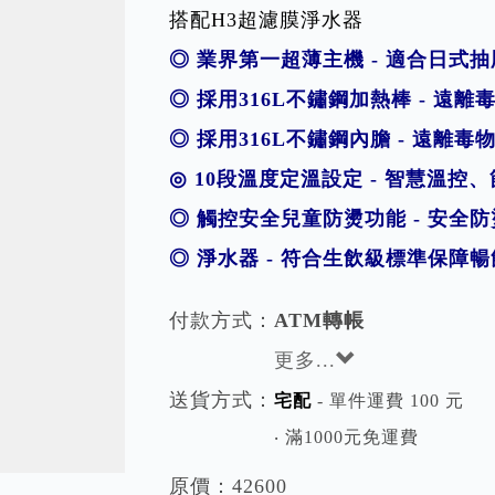
搭配H3超濾膜淨水器
◎ 業界第一超薄主機 - 適合日式
◎ 採用316L不鏽鋼加熱棒 - 遠
◎ 採用316L不鏽鋼內膽 - 遠離
◎
10段溫度定溫設定
- 智慧溫控
◎ 觸控安全兒童防燙功能 - 安全
◎ 淨水器 - 符合生飲級標準保障
付款方式：
ATM轉帳
更多...
送貨方式：
宅配
- 單件運費 100 元
‧ 滿1000元免運費
原價：
42600