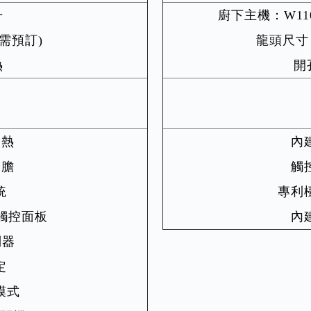
升
廚下主機：W110 x
V需預訂)
龍頭尺寸：W
熱
開孔
加熱
內
內膽
觸
統
專利
觸控面板
內
制器
定
模式