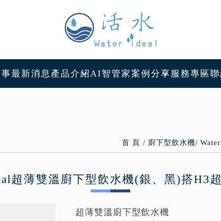
故事
最新消息
產品介紹
AI智管家
案例分享
服務專區
聯
首 頁
廚下型飲水機
Wat
 ideal超薄雙溫廚下型飲水機(銀、黑)搭H
超薄雙溫廚下型飲水機