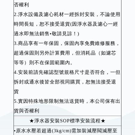
否權利
2.淨水設備及濾心耗材一經拆封安裝，不論使用
時間長短，恕不接受退貨(因淨水器及濾心一經
過水即無法銷售•敬請見諒！)
3.商品享有一年保固，保固內享免費維修服務，
超過保固則另外計算費用，但消耗品（如濾芯
等等）則不在保固範圍內。
4.安裝前請先確認型號規格尺寸是否符合，一但
拆封或通水後皆全部視同購買，恕無法接受退
貨
5.實因特殊地形限制無法送貨時，本公司保有出
貨與否權利
★淨水器安裝SOP標準安裝流程★
•原水水壓若超過(3kg/cm)需加裝減壓閥減壓至