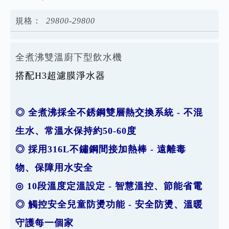
規格：
2
9
8
0
0
-
2
9
8
0
0
全煮沸雙溫廚下型飲水機
搭配H3超濾膜淨水器
◎ 全煮沸採全不銹鋼雙層熱交換系統 - 不混
生水、常溫水保持約50-60度
◎ 採用316L不鏽鋼間接加熱棒 - 遠離毒
物、保障用水安全
◎
10段溫度定溫設定
- 智慧溫控、節能省電
◎ 觸控安全兒童防燙功能 - 安全防燙、溫暖
守護每一個家