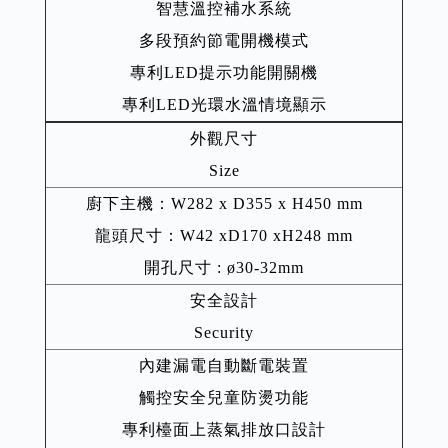
智慧溫控補水系統
多段預約節電開機模式
專利LED提示功能開關機
專利LED光環水溫情境顯示
外觀尺寸
Size
廚下主機：W282 x D355 x H450 mm
龍頭尺寸：W42 xD170 xH248 mm
開孔尺寸 : ø30-32mm
安全設計
Security
內建漏電自動斷電裝置
觸控安全兒童防燙功能
專利檯面上蒸氣排放口設計