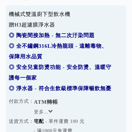
機械式雙溫廚下型飲水機
贈H3超濾膜淨水器
◎ 陶瓷間接加熱 - 無二次汙染問題
◎ 全不鏽鋼316L冷熱龍頭 - 遠離毒物、
保障用水品質
◎ 安全兒童防燙功能 - 安全防燙、溫暖守
護每一個家
◎ 淨水器 - 符合生飲級標準保障暢飲無憂
付款方式：
ATM轉帳
更多...
送貨方式：
宅配
- 單件運費 100 元
‧ 滿1000元免運費