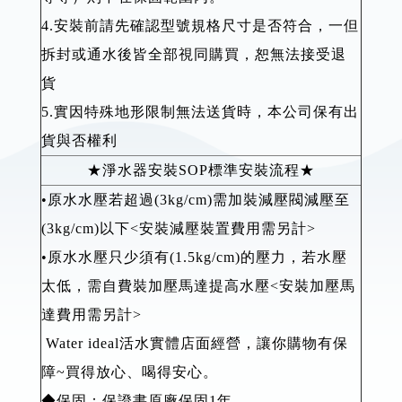
4.安裝前請先確認型號規格尺寸是否符合，一但
拆封或通水後皆全部視同購買，恕無法接受退
貨
5.實因特殊地形限制無法送貨時，本公司保有出
貨與否權利
★淨水器安裝SOP標準安裝流程★
•原水水壓若超過(3kg/cm)需加裝減壓閥減壓至
(3kg/cm)以下<安裝減壓裝置費用需另計>
•原水水壓只少須有(1.5kg/cm)的壓力，若水壓
太低，需自費裝加壓馬達提高水壓<安裝加壓馬
達費用需另計>
Water ideal活水實體店面經營，讓你購物有保
障~買得放心、喝得安心。
◆保固：保證書原廠保固1年