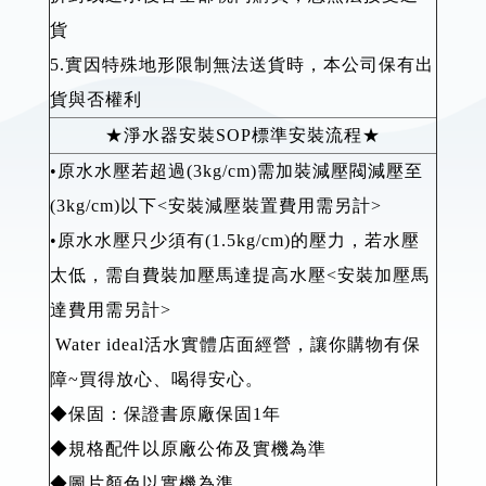
貨
5.實因特殊地形限制無法送貨時，本公司保有出
貨與否權利
★淨水器安裝SOP標準安裝流程★
•原水水壓若超過(3kg/cm)需加裝減壓閥減壓至
(3kg/cm)以下<安裝減壓裝置費用需另計>
•原水水壓只少須有(1.5kg/cm)的壓力，若水壓
太低，需自費裝加壓馬達提高水壓<安裝加壓馬
達費用需另計>
Water ideal活水實體店面經營，讓你購物有保
障~買得放心、喝得安心。
◆保固：保證書原廠保固1年
◆規格配件以原廠公佈及實機為準
◆圖片顏色以實機為準