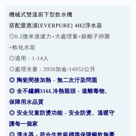
機械式雙溫廚下型飲水機
搭配愛惠浦[EVERPURE] 4H2淨水器
◎0.2微米過濾力+大處理量+銀離子抑菌
+軟化水垢
◎適用 : 1-14人
◎處理水量 : 3950加侖/14952公升
◎ 陶瓷間接加熱 - 無二次汙染問題
◎ 全不鏽鋼316L冷熱龍頭 - 遠離毒物、
保障用水品質
◎ 安全兒童防燙功能 - 安全防燙、溫暖守
護每一個家
◎ 淨水器 - 符合生飲級標準保障暢飲無憂