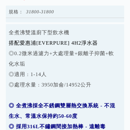
規格：
3
1
8
0
0
-
3
1
8
0
0
全煮沸雙溫廚下型飲水機
搭配愛惠浦[EVERPURE] 4H2淨水器
◎0.2微米過濾力+大處理量+銀離子抑菌+軟
化水垢
◎適用 : 1-14人
◎處理水量 : 3950加侖/14952公升
◎ 全煮沸採全不銹鋼雙層熱交換系統 - 不混
生水、常溫水保持約50-60度
◎ 採用316L不鏽鋼間接加熱棒 - 遠離毒