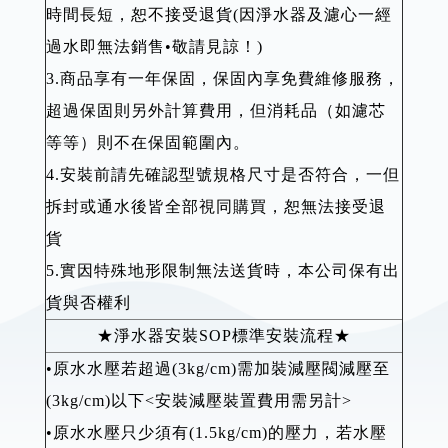
時間長短，恕不接受退貨(因淨水器及濾心一經
過水即無法銷售•敬請見諒！)
3.商品享有一年保固，保固內享免費維修服務，
超過保固則另外計算費用，但消耗品（如濾芯
等等）則不在保固範圍內。
4.安裝前請先確認型號規格尺寸是否符合，一但
拆封或通水後皆全部視同購買，恕無法接受退
貨
5.實因特殊地形限制無法送貨時，本公司保有出
貨與否權利
★淨水器安裝SOP標準安裝流程★
•原水水壓若超過(3kg/cm)需加裝減壓閥減壓至
(3kg/cm)以下<安裝減壓裝置費用需另計>
•原水水壓只少須有(1.5kg/cm)的壓力，若水壓