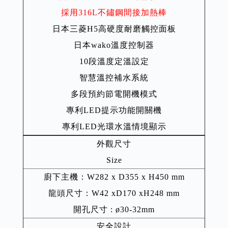
採用316L不鏽鋼間接加熱棒
日本三菱H5高硬度耐磨觸控面板
日本wako溫度控制器
10段溫度定溫設定
智慧溫控補水系統
多段預約節電開機模式
專利LED提示功能開關機
專利LED光環水溫情境顯示
外觀尺寸
Size
廚下主機：W282 x D355 x H450 mm
龍頭尺寸：W42 xD170 xH248 mm
開孔尺寸 : ø30-32mm
安全設計