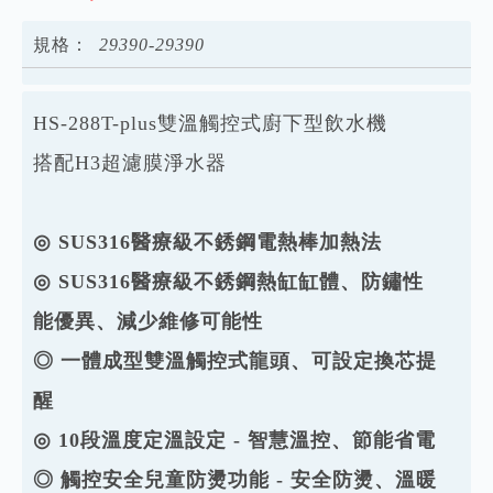
規格：
2
9
3
9
0
-
2
9
3
9
0
HS-288T-plus雙溫觸控式廚下型飲水機
搭配H3超濾膜淨水器
◎ SUS316醫療級不銹鋼電熱棒加熱法
◎ SUS316醫療級不銹鋼熱缸缸體、防鏽性
能優異、減少維修可能性
◎ 一體成型雙溫觸控式龍頭、可設定換芯提
醒
◎
10段溫度定溫設定
- 智慧溫控、節能省電
◎ 觸控安全兒童防燙功能 - 安全防燙、溫暖