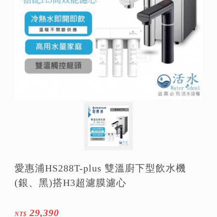
愛惠浦HS288T-plus 雙溫廚下型飲水機
(銀、黑)搭H3超濾膜濾心
29,390
NT$