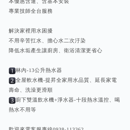
本優惠含運、含基本安裝
專業技師全台服務
解決家裡用水困擾
不用辛苦扛水、擔心水二次汙染
降低水垢產生讓廚房、衛浴清潔更省心
林內-13公升熱水器
全屋軟水機-提昇全家用水品質、延長家電
壽命、洗澡更滑順
廚下雙溫飲水機+淨水器-十段熱水溫控、喝
熱水不用等
歡迎來電客服專線0938-113362