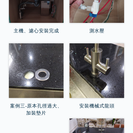
主機、濾心安裝完成
測水壓
案例三-原本孔徑過大、
安裝機械式龍頭
加裝墊片