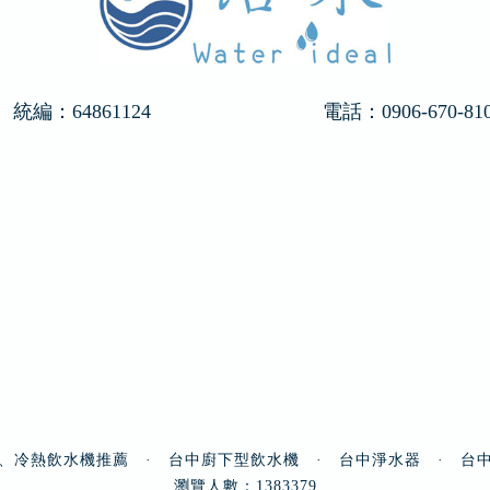
統編：64861124
電話：
0906-670-81
、冷熱飲水機推薦
·
台中廚下型飲水機
·
台中淨水器
·
台
瀏覽人數：1383379