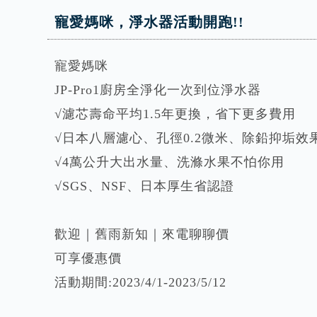
寵愛媽咪，淨水器活動開跑!!
寵愛媽咪
JP-Pro1廚房全淨化一次到位淨水器
√濾芯壽命平均1.5年更換，省下更多費用
√日本八層濾心、孔徑0.2微米、除鉛抑垢效
√4萬公升大出水量、洗滌水果不怕你用
√SGS、NSF、日本厚生省認證
歡迎｜舊雨新知｜來電聊聊價
可享優惠價
活動期間:2023/4/1-2023/5/12