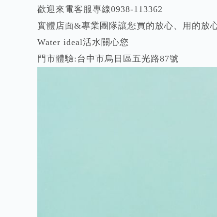
歡迎來電客服專線0938-113362
實體店面&專業團隊讓您買的放心、用的放
Water ideal活水關心您
門市體驗:台中市烏日區五光路87號