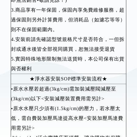
即無法銷售•敬請見諒！)
3.商品享有一年保固，保固內享免費維修服務，超
過保固則另外計算費用，但消耗品（如濾芯等等）
則不在保固範圍內。
4.安裝前請先確認型號規格尺寸是否符合，一但拆
封或通水後皆全部視同購買，恕無法接受退貨
5.實因特殊地形限制無法送貨時，本公司保有出貨
與否權利
★淨水器安裝SOP標準安裝流程★
•原水水壓若超過(3kg/cm)需加裝減壓閥減壓至
(3kg/cm)以下<安裝減壓裝置費用需另計>
•原水水壓只少須有(1.5kg/cm)的壓力，若水壓太
低，需自費裝加壓馬達提高水壓<安裝加壓馬達費
用需另計>