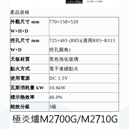
產品規格
外觀尺寸 mm
770×158×520
W×H×D
挖孔尺寸 mm
725×465 (R85)(適用R85~R113
W×D
挖孔圓角)
天板材質
黑色強化玻璃
點火方式
電子連續點火
使用電源
DC 1.5V
瓦斯消耗量 kW
10.6kW
標示熱效率
46.0%
能效分級
3級