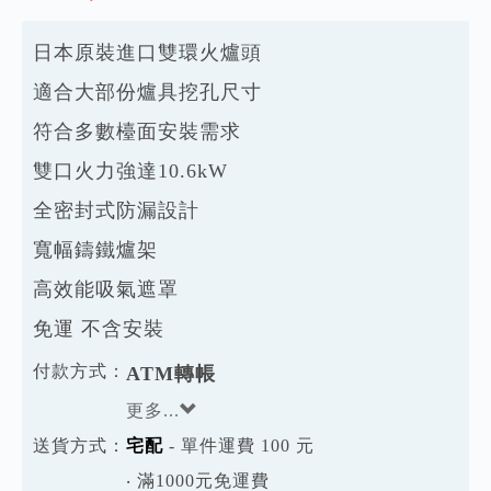
日本原裝進口雙環火爐頭
適合大部份爐具挖孔尺寸
符合多數檯面安裝需求
雙口火力強達10.6kW
全密封式防漏設計
寬幅鑄鐵爐架
高效能吸氣遮罩
免運 不含安裝
付款方式：
ATM轉帳
更多...
送貨方式：
宅配
- 單件運費 100 元
‧ 滿1000元免運費