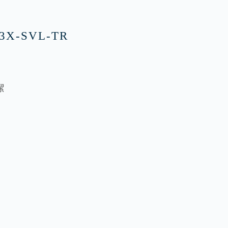
X-SVL-TR
潔