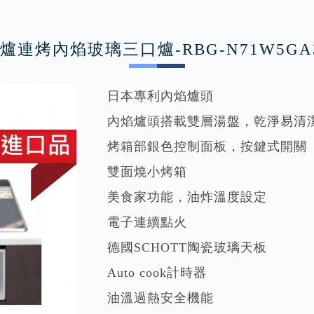
內-爐連烤內焰玻璃三口爐-RBG-N71W5GA3
日本專利內焰爐頭
內焰爐頭搭載雙層湯盤，乾淨易清
烤箱部銀色控制面板，按鍵式開關
雙面燒小烤箱
美食家功能，油炸溫度設定
電子連續點火
德國SCHOTT陶瓷玻璃天板
Auto cook計時器
油溫過熱安全機能