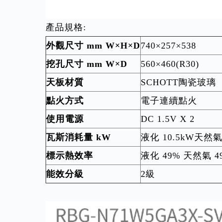
產品規格:
外觀尺寸 mm W×H×D
740×257×538
挖孔尺寸 mm W×D
560×460(R30)
天板材質
SCHOTT陶瓷玻璃
點火方式
電子連續點火
使用電源
DC 1.5V X 2
瓦斯消耗量 kW
液化 10.5kW天然氣 
標示熱效率
液化 49% 天然氣 49
能效分級
2級