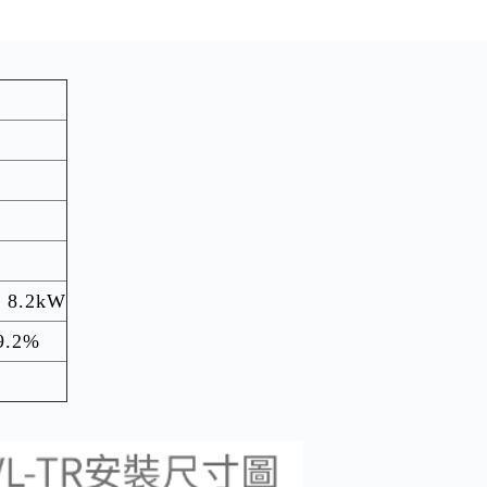
8.2kW
.2%