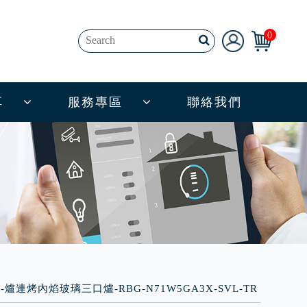
0
享
服務專區
聯絡我們
林內-爐連烤內焰玻璃三口爐-RBG-N71W5GA3X-SVL-TR