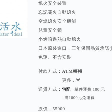
熄火安全裝置
忘記關火自動熄火
空燒熄火安全機能
兒童安全鎖
小烤箱過熱自動熄火
日本原裝進口，三年保固品質承諾(
免運、不含安裝
付款方式：
ATM轉帳
更多...
送貨方式：
宅配
- 單件運費 100 元
‧ 滿1000元免運費
原價：
55900