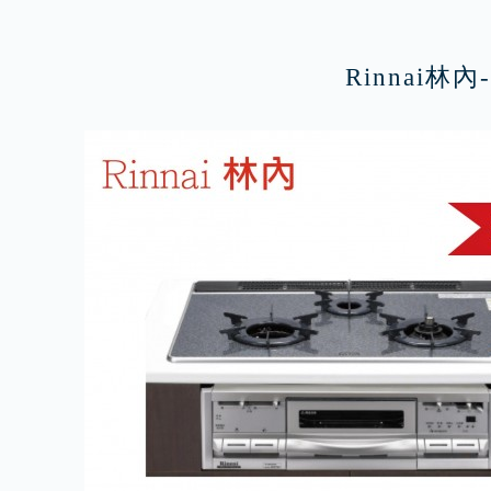
Rinnai林