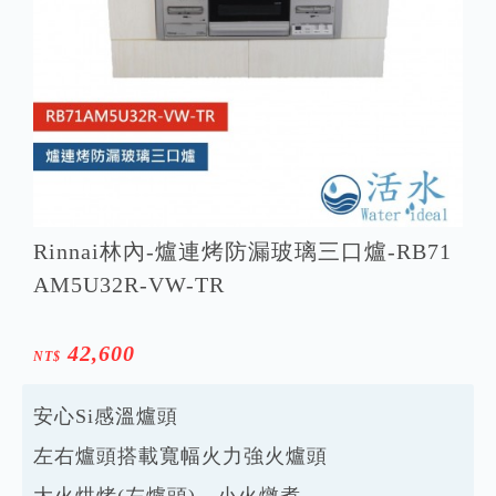
Rinnai林內-爐連烤防漏玻璃三口爐-RB71
AM5U32R-VW-TR
42,600
NT$
安心Si感溫爐頭
左右爐頭搭載寬幅火力強火爐頭
大火烘烤(左爐頭)，小火燉煮