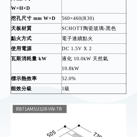
W×H×D
挖孔尺寸 mm W×D
560×460(R30)
天板材質
SCHOTT陶瓷玻璃-黑色
點火方式
電子連續點火
使用電源
DC 1.5V X 2
瓦斯消耗量 kW
液化 10.0kW 天然氣
10.8kW
標示熱效率
52.0%
能效分級
1級