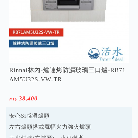
Rinnai林內-爐連烤防漏玻璃三口爐-RB71
AM5U32S-VW-TR
38,400
NT$
安心Si感溫爐頭
左右爐頭搭載寬幅火力強火爐頭
大火烘烤(左爐頭)，小火燉煮