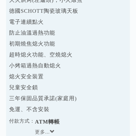
德國SCHOTT陶瓷玻璃天板
電子連續點火
防止油溫過熱功能
初期燒焦熄火功能
超時熄火功能、空燒熄火
小烤箱過熱自動熄火
熄火安全裝置
兒童安全鎖
三年保固品質承諾(家庭用)
免運、不含安裝
付款方式：
ATM轉帳
更多...