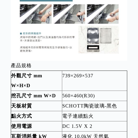
產品規格
外觀尺寸 mm
739×269×537
W×H×D
挖孔尺寸 mm W×D
560×460(R30)
天板材質
SCHOTT陶瓷玻璃-黑色
點火方式
電子連續點火
使用電源
DC 1.5V X 2
瓦斯消耗量 kW
液化 10.0kW 天然氣