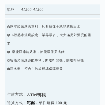
規格：
4
1
5
0
0
-
4
1
5
0
0
◎
懸浮式光感應專利，只要揮揮手就能感應出水
◎
16段熱水溫度設定，業界最多，大大滿足對溫度的需
求
◎
1級能源節能效率，節能環保又省錢
◎
智能光感應節能專利，開燈即開機，關燈即關機
◎
淨水器 - 符合生飲級標準保障暢飲
付款方式：
ATM轉帳
送貨方式：
宅配
- 單件運費 100 元