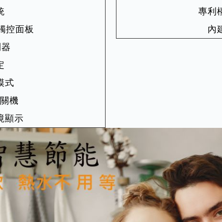
統
專利
觸控面板
內
制器
定
模式
開關機
境顯示