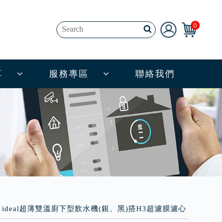
0
享
服務專區
聯絡我們
er ideal超薄雙溫廚下型飲水機(銀、黑)搭H3超濾膜濾心