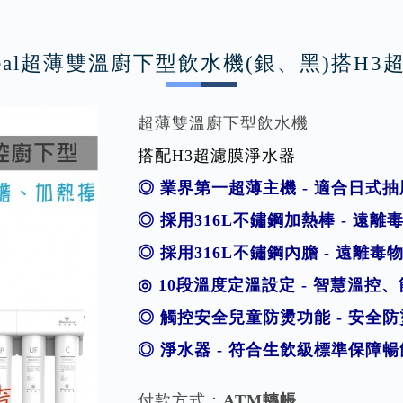
 ideal超薄雙溫廚下型飲水機(銀、黑)搭H
超薄雙溫廚下型飲水機
搭配H3超濾膜淨水器
◎ 業界第一超薄主機 - 適合日式
◎ 採用316L不鏽鋼加熱棒 - 遠
◎ 採用316L不鏽鋼內膽 - 遠離
◎
10段溫度定溫設定
- 智慧溫控
◎ 觸控安全兒童防燙功能 - 安全
◎ 淨水器 - 符合生飲級標準保障
付款方式：
ATM轉帳