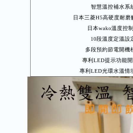
智慧溫控補水系
日本三菱H5高硬度耐磨
日本wako溫度控
10段溫度定溫設
多段預約節電開機
專利LED提示功能
專利LED光環水溫情