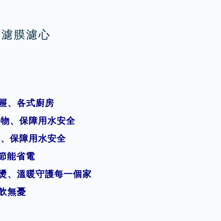
3超濾膜濾心
抽屜、各式廚房
離毒物、保障用水安全
毒物、保障用水安全
、節能省電
防燙、溫暖守護每一個家
暢飲無憂