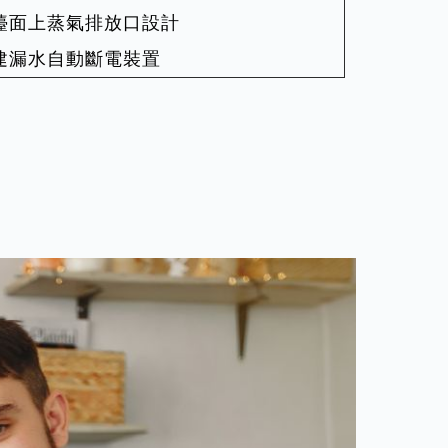
檯面上蒸氣排放口設計
建漏水自動斷電裝置