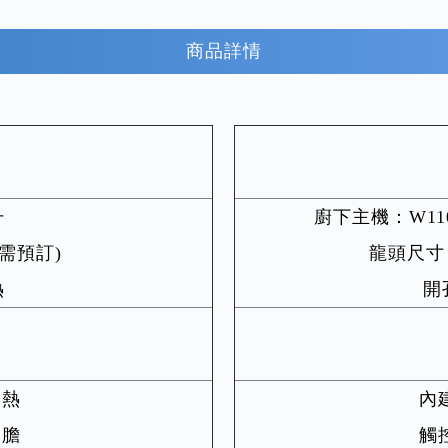
商品詳情
升
廚下主機：W110 x
V需預訂)
龍頭尺寸：W
熱
開孔
加熱
內
內膽
觸