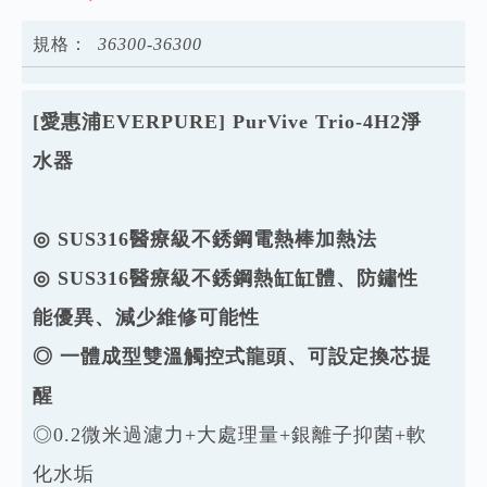
規格：
3
6
3
0
0
-
3
6
3
0
0
[愛惠浦EVERPURE] PurVive Trio-4H2淨
水器
◎ SUS316醫療級不銹鋼電熱棒加熱法
◎ SUS316醫療級不銹鋼熱缸缸體、防鏽性
能優異、減少維修可能性
◎ 一體成型雙溫觸控式龍頭、可設定換芯提
醒
◎0.2微米過濾力+大處理量+銀離子抑菌+軟
化水垢