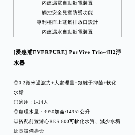
內建漏電自動斷電裝置
觸控安全兒童防燙功能
專利檯面上蒸氣排放口設計
內建漏水自動斷電裝置
[愛惠浦EVERPURE] PurVive Trio-4H2淨
水器
◎0.2微米過濾力+大處理量+銀離子抑菌+軟化
水垢
◎適用 : 1-14人
◎處理水量 : 3950加侖/14952公升
◎搭配前置濾心RES-800可軟化水質、減少水垢
延長設備壽命