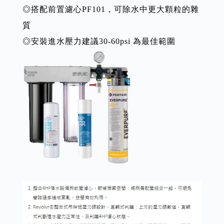
◎搭配前置濾心PF101，可除水中更大顆粒的雜
質
◎安裝進水壓力建議30-60psi 為最佳範圍