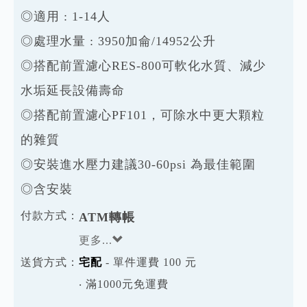
◎適用 : 1-14人
◎處理水量 : 3950加侖/14952公升
◎搭配前置濾心RES-800可軟化水質、減少
水垢延長設備壽命
◎搭配前置濾心PF101，可除水中更大顆粒
的雜質
◎安裝進水壓力建議30-60psi 為最佳範圍
◎含安裝
付款方式：
ATM轉帳
更多...
送貨方式：
宅配
- 單件運費 100 元
‧ 滿1000元免運費