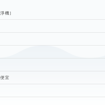
清淨機]
撿便宜