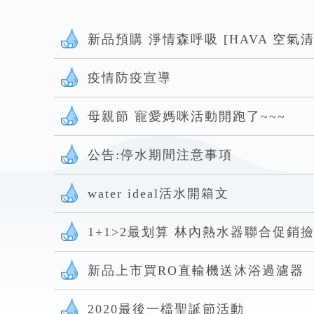
新品預購 淨情森呼吸 [HAVA 空氣
疫情防疫宣導
母親節 寵愛媽咪活動開跑了~~~
公告:停水期間注意事項
water ideal活水開箱文
1+1>2最划算 林內熱水器聯合促銷
新品上市買RO直輸機送沐浴過濾器
2020最後一檔聖誕節活動