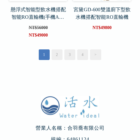
懸浮式智能型飲水機 搭配
宮黛 GD-600 雙溫廚下型飲
智能RO直輸機(手機APP
水機 搭配智能 RO直輸機
版)
NT$56000
NT$49800
NT$49000
1
2
3
4
>
營業人名稱：合羽喬有限公司
統編：64861124