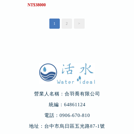
NT$38000
1
2
>
營業人名稱：合羽喬有限公司
統編：64861124
電話：
0906-670-810
地址：
台中市烏日區五光路87-1號