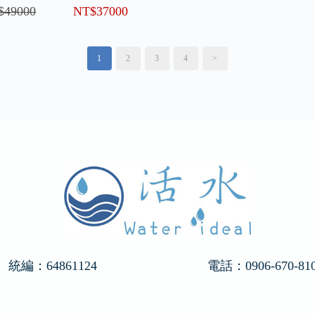
$49000
NT$37000
1
2
3
4
>
統編：64861124
電話：
0906-670-81