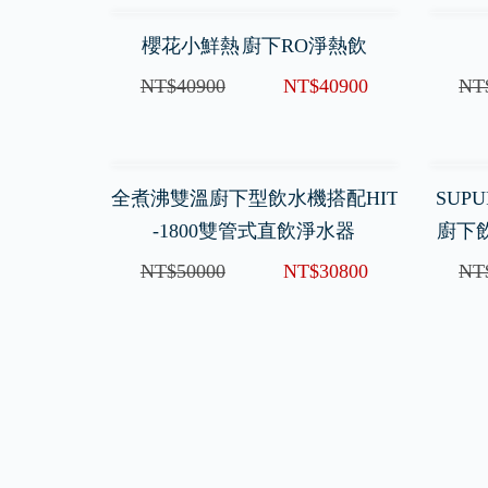
櫻花小鮮熱 廚下RO淨熱飲
NT$40900
NT$40900
NT
全煮沸雙溫廚下型飲水機搭配HIT
SUPU
-1800雙管式直飲淨水器
廚下飲
NT$50000
NT$30800
NT