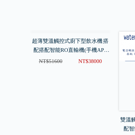
超薄雙溫觸控式廚下型飲水機 搭
配搭配智能RO直輸機(手機APP
版)
NT$51600
NT$38000
雙溫
配智