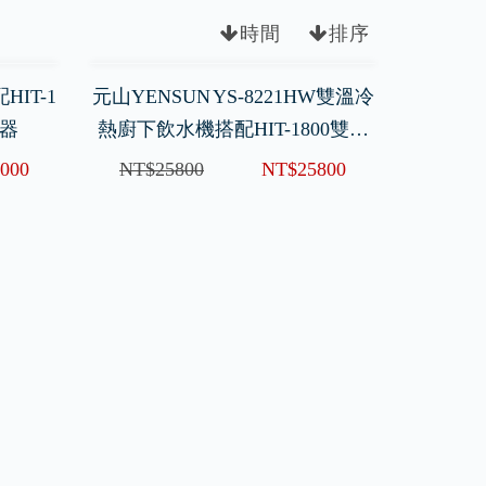
時間
排序
IT-1
元山YENSUN YS-8221HW雙溫冷
水器
熱廚下飲水機搭配HIT-1800雙管
式直飲型淨水器
000
NT$25800
NT$25800