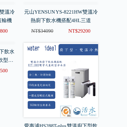
HW雙溫冷
元山YENSUN YS-8221HW雙溫冷
直輸機
熱廚下飲水機搭配4HL三道
800
NT$34090
NT$29200
廚下飲水
直飲型淨
500
愛惠浦HS288T-plus 雙溫廚下型飲