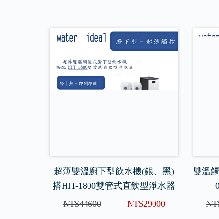
超薄雙溫廚下型飲水機(銀、黑)
雙溫觸
搭HIT-1800雙管式直飲型淨水器
NT$44600
NT$29000
NT