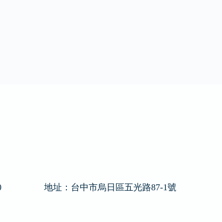
0
地址：
台中市烏日區五光路87-1號